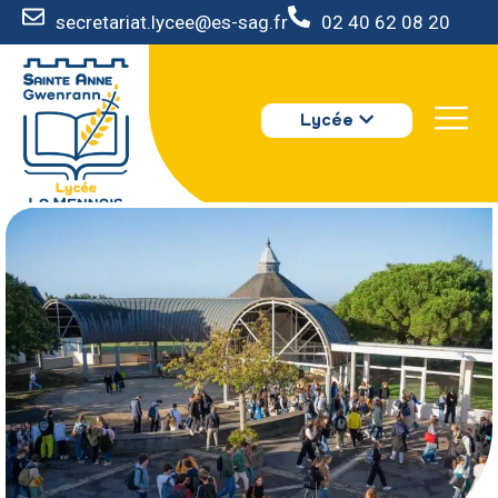
secretariat.lycee@es-sag.fr
02 40 62 08 20
LE LYCÉE
PARCOURS
Lycée
VIE AU LYCÉE
TARIF LYCÉE
ESPACE RÉSERVÉ
S’INSCRIRE
LE LYCÉE
PARCOURS
VIE AU LYCÉE
TARIF LYCÉE
ESPACE RÉSERVÉ
S’INSCRIRE