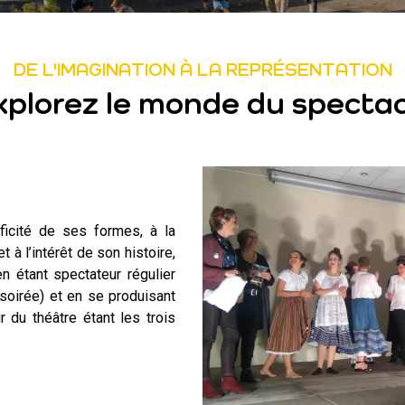
VIE AU LYCÉE
DE L'IMAGINATION À LA REPRÉSENTATION
TARIF LYCÉE
xplorez le monde du spectac
ESPACE RÉSERVÉ
S’INSCRIRE
écificité de ses formes, à la
 à l’intérêt de son histoire,
n étant spectateur régulier
soirée) et en se produisant
ir du théâtre étant les trois