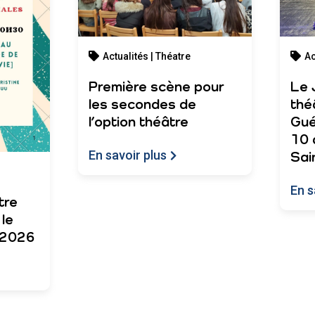
Actualités | Théatre
Ac
Première scène pour
Le 
les secondes de
thé
l’option théâtre
Gué
10 
En savoir plus
Sai
En s
tre
le
l 2026