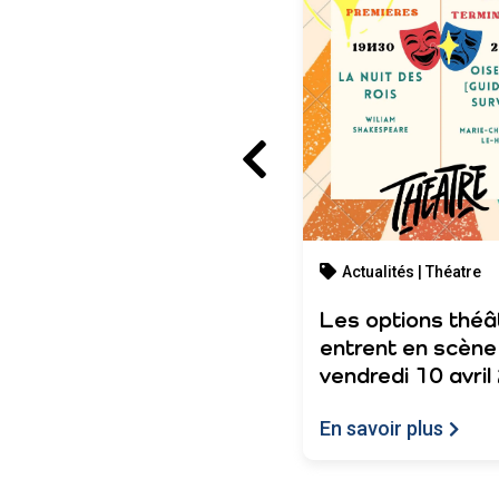
Actualités | Théatre
Danse baroque au
Théâtre de Saint-
Nazaire
Actualités | Théatre
En savoir plus
Les options théâ
entrent en scène 
vendredi 10 avri
En savoir plus