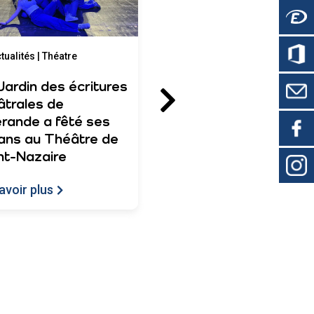
tualités | Théatre
Actualités | Théatre
Jardin des écritures
Le saison théâtrale
âtrales de
bat son plein !
rande a fêté ses
En savoir plus
ans au Théâtre de
nt-Nazaire
avoir plus