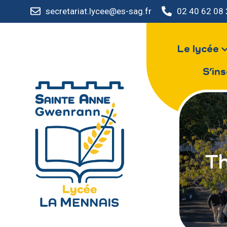
secretariat.lycee@es-sag.fr
02 40 62 08
Le lycée
S’ins
Th