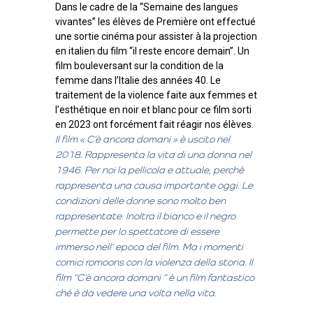
Dans le cadre de la “Semaine des langues
vivantes” les élèves de Première ont effectué
une sortie cinéma pour assister à la projection
en italien du film “il reste encore demain”. Un
film bouleversant sur la condition de la
femme dans l’Italie des années 40. Le
traitement de la violence faite aux femmes et
l’esthétique en noir et blanc pour ce film sorti
en 2023 ont forcément fait réagir nos élèves.
Il film « C’è ancora domani » è uscito nel
2018. Rappresenta la vita di una donna nel
1946. Per noi la pellicola e attuale, perchè
rappresenta una causa importante oggi. Le
condizioni delle donne sono molto ben
rappresentate. Inoltra il bianco e il negro
permette per lo spettatore di essere
immerso nell’ epoca del film. Ma i momenti
comici romoons con la violenza della storia. Il
film “C’è ancora domani ” è un film fantastico
ché è da vedere una volta nella vita.