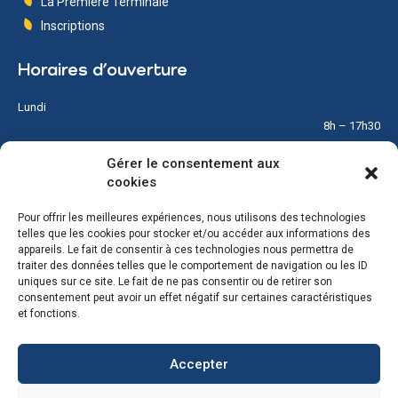
La Première Terminale
Inscriptions
Horaires d’ouverture
Lundi
8h – 17h30
Gérer le consentement aux
Mardi
cookies
8h – 17h30
Pour offrir les meilleures expériences, nous utilisons des technologies
Mercredi
telles que les cookies pour stocker et/ou accéder aux informations des
8h – 12h
appareils. Le fait de consentir à ces technologies nous permettra de
traiter des données telles que le comportement de navigation ou les ID
Jeudi
uniques sur ce site. Le fait de ne pas consentir ou de retirer son
8h – 17h30
consentement peut avoir un effet négatif sur certaines caractéristiques
et fonctions.
Vendredi
8h – 17h30
Accepter
Samedi & Dimanche