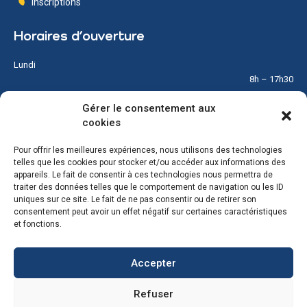
Inscriptions
Horaires d’ouverture
Lundi
8h – 17h30
Gérer le consentement aux
Mardi
cookies
8h – 17h30
Pour offrir les meilleures expériences, nous utilisons des technologies
Mercredi
telles que les cookies pour stocker et/ou accéder aux informations des
8h – 12h
appareils. Le fait de consentir à ces technologies nous permettra de
traiter des données telles que le comportement de navigation ou les ID
Jeudi
uniques sur ce site. Le fait de ne pas consentir ou de retirer son
8h – 17h30
consentement peut avoir un effet négatif sur certaines caractéristiques
et fonctions.
Vendredi
8h – 17h30
Accepter
Samedi & Dimanche
Refuser
Fermé