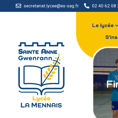
secretariat.lycee@es-sag.fr
02 40 62 08
Le lycée
S’ins
Fi