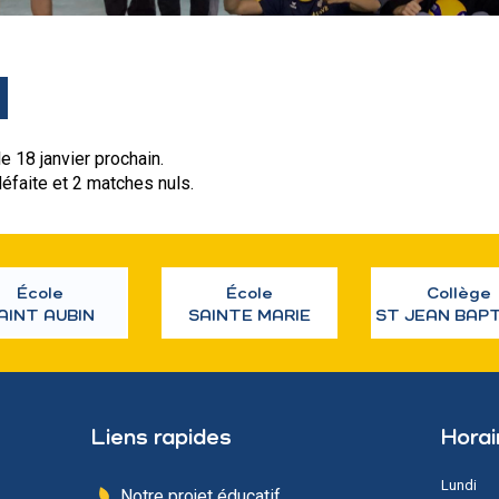
VIE AU LYCÉE
TARIF LYCÉE
e 18 janvier prochain.
ESPACE RÉSERVÉ
éfaite et 2 matches nuls.
S’INSCRIRE
École
École
Collège
AINT AUBIN
SAINTE MARIE
ST JEAN BAP
Liens rapides
Horai
Lundi
Notre projet éducatif