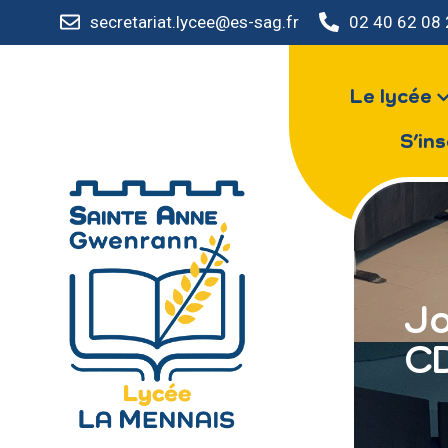
secretariat.lycee@es-sag.fr
02 40 62 08
Le lycée
S’ins
Jo
CD