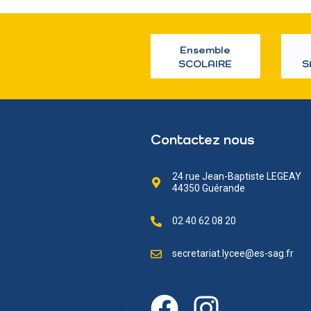
Ensemble
SCOLAIRE
S
Contactez nous
24 rue Jean-Baptiste LEGEAY
44350 Guérande
02 40 62 08 20
secretariat.lycee@es-sag.fr