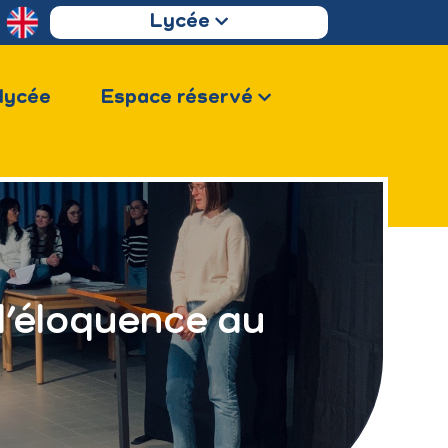
Lycée
 lycée
Espace réservé
 d’éloquence au