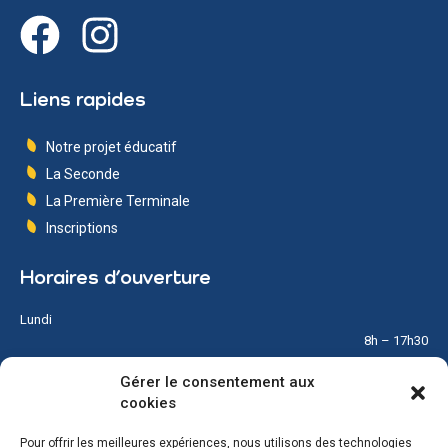
Liens rapides
Notre projet éducatif
La Seconde
La Première Terminale
Inscriptions
Horaires d’ouverture
Lundi
8h – 17h30
Gérer le consentement aux
Mardi
cookies
8h – 17h30
Pour offrir les meilleures expériences, nous utilisons des technologies
Mercredi