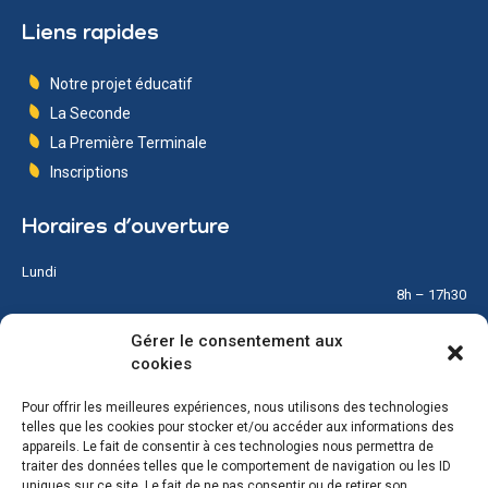
Liens rapides
Notre projet éducatif
La Seconde
La Première Terminale
Inscriptions
Horaires d’ouverture
Lundi
8h – 17h30
Gérer le consentement aux
Mardi
cookies
8h – 17h30
Pour offrir les meilleures expériences, nous utilisons des technologies
Mercredi
telles que les cookies pour stocker et/ou accéder aux informations des
8h – 12h
appareils. Le fait de consentir à ces technologies nous permettra de
traiter des données telles que le comportement de navigation ou les ID
Jeudi
uniques sur ce site. Le fait de ne pas consentir ou de retirer son