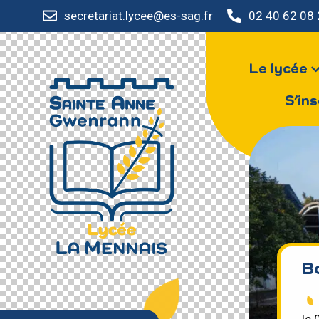
secretariat.lycee@es-sag.fr
02 40 62 08
Le lycée
S’ins
B
le 