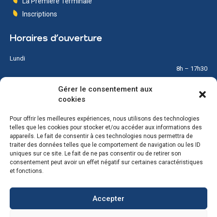
La Première Terminale
Inscriptions
Horaires d’ouverture
Lundi
8h – 17h30
Gérer le consentement aux
Mardi
cookies
8h – 17h30
Pour offrir les meilleures expériences, nous utilisons des technologies
Mercredi
telles que les cookies pour stocker et/ou accéder aux informations des
8h – 12h
appareils. Le fait de consentir à ces technologies nous permettra de
traiter des données telles que le comportement de navigation ou les ID
Jeudi
uniques sur ce site. Le fait de ne pas consentir ou de retirer son
8h – 17h30
consentement peut avoir un effet négatif sur certaines caractéristiques
et fonctions.
Vendredi
8h – 17h30
Accepter
Samedi & Dimanche