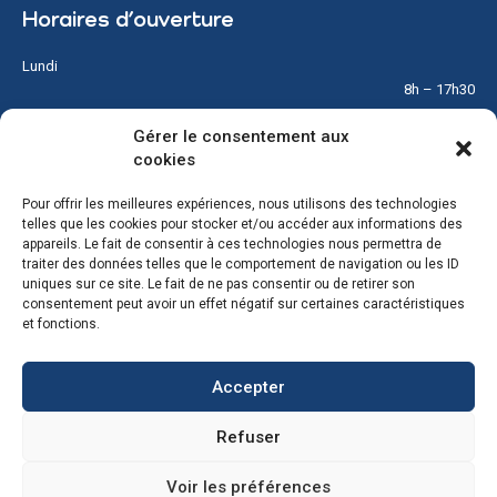
Horaires d’ouverture
Lundi
8h – 17h30
Gérer le consentement aux
Mardi
cookies
8h – 17h30
Pour offrir les meilleures expériences, nous utilisons des technologies
Mercredi
telles que les cookies pour stocker et/ou accéder aux informations des
8h – 12h
appareils. Le fait de consentir à ces technologies nous permettra de
traiter des données telles que le comportement de navigation ou les ID
Jeudi
uniques sur ce site. Le fait de ne pas consentir ou de retirer son
8h – 17h30
consentement peut avoir un effet négatif sur certaines caractéristiques
et fonctions.
Vendredi
8h – 17h30
Accepter
Samedi & Dimanche
Refuser
Fermé
Voir les préférences
© Copyright 2026 – Tous droits réservés – Réalisé par