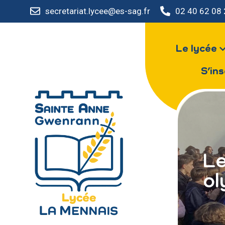
secretariat.lycee@es-sag.fr
02 40 62 08
Le lycée
S’ins
Le
ol