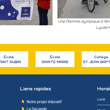
Une flamme olympique à l’én
Lycée K
École
École
Collège
AINT AUBIN
SAINTE MARIE
ST JEAN BAP
Liens rapides
Horai
Lundi
Notre projet éducatif
La Seconde