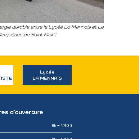
ergie durable entre le Lycée La Mennais et Le
erguénec de Saint Molf !
Lycée
TISTE
LA MENNAIS
res d’ouverture
8h – 17h30