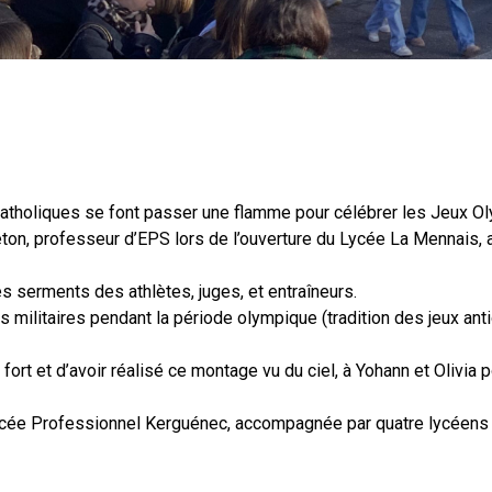
VIE AU LYCÉE
TARIF LYCÉE
ESPACE RÉSERVÉ
atholiques se font passer une flamme pour célébrer les Jeux Ol
S’INSCRIRE
reton, professeur d’EPS lors de l’ouverture du Lycée La Mennais,
es serments des athlètes, juges, et entraîneurs.
 militaires pendant la période olympique (tradition des jeux ant
rt et d’avoir réalisé ce montage vu du ciel, à Yohann et Olivia po
 Lycée Professionnel Kerguénec, accompagnée par quatre lycéens à