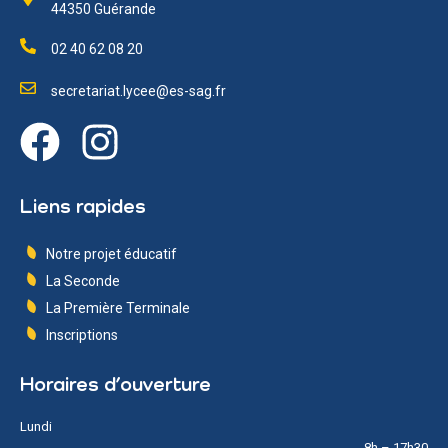
44350 Guérande
02 40 62 08 20
secretariat.lycee@es-sag.fr
Liens rapides
Notre projet éducatif
La Seconde
La Première Terminale
Inscriptions
Horaires d’ouverture
Lundi
8h – 17h30