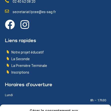
02 40 62 08 20
secretariat.lycee@es-sag.fr
Liens rapides
Notre projet éducatif
La Seconde
La Première Terminale
Inscriptions
Horaires d’ouverture
Lundi
8h – 17h30
Gérer le consentement aux
Mardi