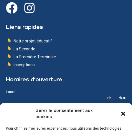
Liens rapides
Notre projet éducatif
La Seconde
La Première Terminale
Inscriptions
Horaires d’ouverture
Lundi
8h – 17h30
Gérer le consentement aux
Mardi
cookies
8h – 17h30
Pour offrir les meilleures expériences, nous utilisons des technologies
Mercredi