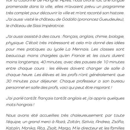
voir la couronne de Hongrie. Après, nous avons fait une longue
promenade dans la ville, elles m’avaient prévu un programme
très complet pour découvrir la ville et m’ont raconté son histoire.
J’ai aussi visité le château de Gödöllö (prononcez Gueudeuleu),
le château de Sissi Impératrice.
J’ai aussi assisté à des cours : français, anglais, chimie, biologie,
physique. C’était très intéressant et cela m’a donné des idées
pour mes pratiques au lycée La Mennais. Les classes sont
beaucoup moins chargées qu’en France et les cours durent
moins longtemps, 40 minutes, avec des pauses de 10 minutes
entre chaque cours : les élèves doivent changer de salle à
chaque heure. Les élèves et les profs n’ont généralement que
30 minutes pour déjeuner. Chaque professeur a son bureau
personnel en salle des profs, voici qui peut être inspirant !
J’ai parlé tantôt français tantôt anglais et j’ai appris quelques
mots hongrois !
Nous avons été accueillies très chaleureusement par toute
l’équipe, un grand merci à Rozá, Zoltán, Szilvia, Andrea, Zsófia,
Katalin, Monika, Rita, Zsolt, Margo, M le directeur et les familles