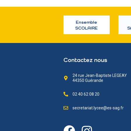
Ensemble
SCOLAIRE
S
Contactez nous
24 rue Jean-Baptiste LEGEAY
44350 Guérande
02 40 62 08 20
secretariat.lycee@es-sag.fr