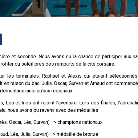
VIE AU LYCÉE
TARIF LYCÉE
ESPACE RÉSERVÉ
re et seconde. Nous avons eu la chance de participer aux nat
S’INSCRIRE
rofiter du soleil près des remparts de la cité corsaire.
ter les terminales, Raphaël et Alexis qui étaient sélectionné
 en raison du bac. Julia, Oscar, Gurvan et Arnaud ont commencé
rtementaux ainsi qu’aux régionaux.
 Léa et Inès ont rejoint l’aventure. Lors des finales, l’adrénal
ela, nous avons pu revenir avec des médailles :
nès, Oscar, Léa, Gurvan) –> champions nationaux
ud, Léa, Julia, Gurvan) –> médaille de bronze