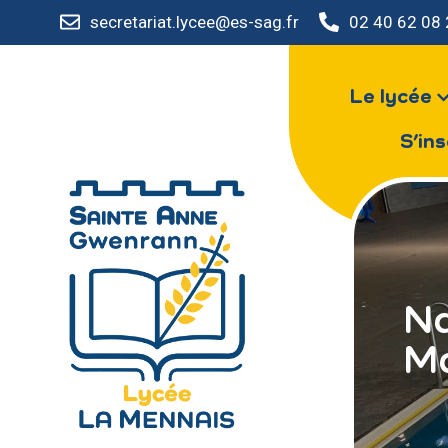
secretariat.lycee@es-sag.fr
02 40 62 08
Le lycée
S’ins
Na
M