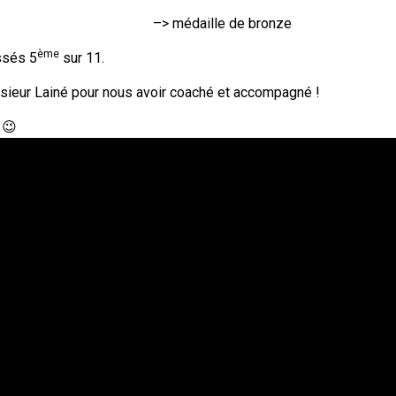
el (Léa) –> médaille de bronze
ème
ssés 5
sur 11.
eur Lainé pour nous avoir coaché et accompagné !
 😉