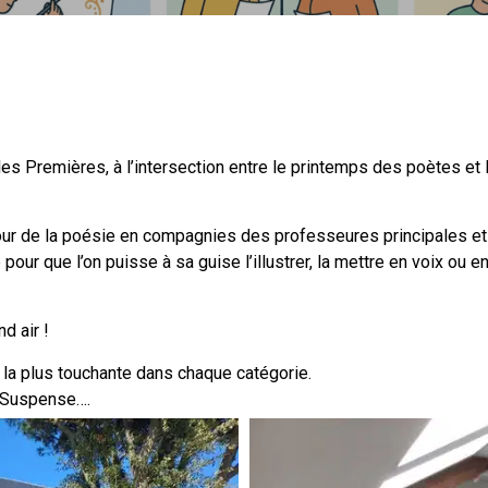
VIE AU LYCÉE
TARIF LYCÉE
ESPACE RÉSERVÉ
es Premières, à l’intersection entre le printemps des poètes et
S’INSCRIRE
our de la poésie en compagnies des professeures principales et 
ur que l’on puisse à sa guise l’illustrer, la mettre en voix ou e
d air !
on la plus touchante dans chaque catégorie.
l. Suspense….