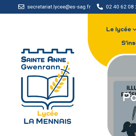
secretariat.lycee@es-sag.fr
02 40 62 08
Le lycée
S’ins
Po