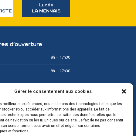
Lycée
TISTE
LA MENNAIS
res d’ouverture
8h – 17h30
8h – 17h30
8h – 12h
Gérer le consentement aux cookies
8h – 17h30
les meilleures expériences, nous utilisons des technologies telles que les
 stocker et/ou accéder aux informations des appareils. Le fait de
8h – 17h30
ces technologies nous permettra de traiter des données telles que le
 de navigation ou les ID uniques sur ce site. Le fait de ne pas consentir
r son consentement peut avoir un effet négatif sur certaines
& Dimanche
Fermé
ques et fonctions.