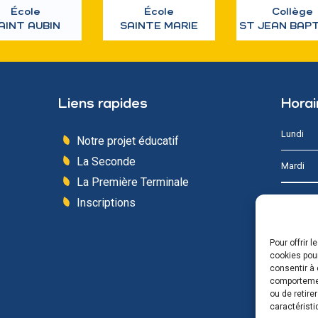
École
École
Collège
AINT AUBIN
SAINTE MARIE
ST JEAN BAP
Liens rapides
Horai
Lundi
Notre projet éducatif
La Seconde
Mardi
La Première Terminale
Mercredi
Inscriptions
Jeudi
Pour offrir 
cookies pour
Vendredi
consentir à 
comportement
ou de retire
Samedi 
caractéristi