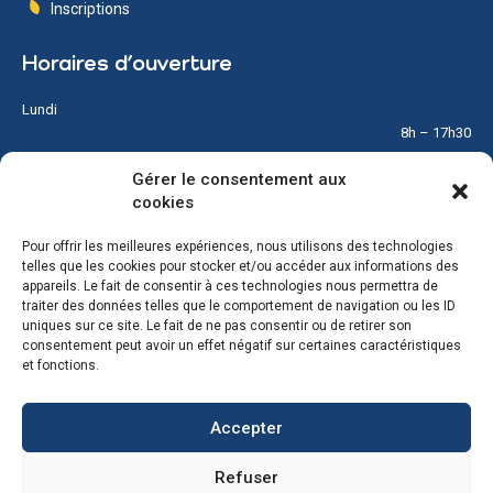
Inscriptions
Horaires d’ouverture
Lundi
8h – 17h30
Gérer le consentement aux
Mardi
cookies
8h – 17h30
Pour offrir les meilleures expériences, nous utilisons des technologies
Mercredi
telles que les cookies pour stocker et/ou accéder aux informations des
8h – 12h
appareils. Le fait de consentir à ces technologies nous permettra de
traiter des données telles que le comportement de navigation ou les ID
Jeudi
uniques sur ce site. Le fait de ne pas consentir ou de retirer son
8h – 17h30
consentement peut avoir un effet négatif sur certaines caractéristiques
et fonctions.
Vendredi
8h – 17h30
Accepter
Samedi & Dimanche
Refuser
Fermé