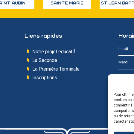
AINT AUBIN
SAINTE MARIE
ST JEAN BAP
Liens rapides
Horai
Lundi
Notre projet éducatif
La Seconde
Mardi
La Première Terminale
Mercredi
Inscriptions
Jeudi
Pour offrir 
cookies pour
Vendredi
consentir à 
comportement
ou de retire
Samedi 
caractéristi