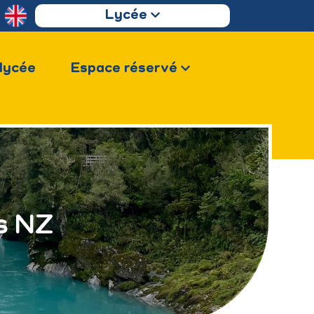
Lycée
 lycée
Espace réservé
s NZ