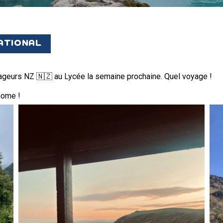
VIE AU LYCÉE
NATIONAL
TARIF LYCÉE
ESPACE RÉSERVÉ
geurs NZ 🇳🇿 au Lycée la semaine prochaine. Quel voyage !
 home !
S’INSCRIRE