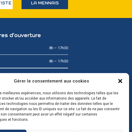
TISTE
LA MENNAIS
res d’ouverture
8h – 17h30
8h – 17h30
8h – 12h
Gérer le consentement aux cookies
8h – 17h30
les meilleures expériences, nous utilisons des technologies telles que les
 stocker et/ou accéder aux informations des appareils. Le fait de
8h – 17h30
ces technologies nous permettra de traiter des données telles que le
 de navigation ou les ID uniques sur ce site. Le fait de ne pas consentir
r son consentement peut avoir un effet négatif sur certaines
& Dimanche
Fermé
ques et fonctions.