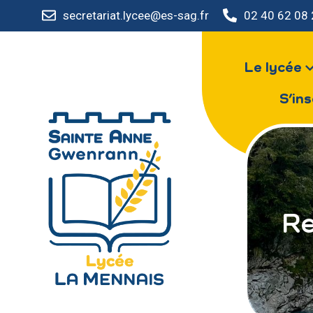
secretariat.lycee@es-sag.fr
02 40 62 08
Le lycée
S’ins
Re