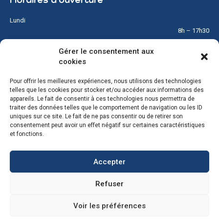
Horaires d’ouverture
Lundi
8h – 17h30
Gérer le consentement aux
Mardi
cookies
8h – 17h30
Pour offrir les meilleures expériences, nous utilisons des technologies
Mercredi
telles que les cookies pour stocker et/ou accéder aux informations des
8h – 12h
appareils. Le fait de consentir à ces technologies nous permettra de
traiter des données telles que le comportement de navigation ou les ID
Jeudi
uniques sur ce site. Le fait de ne pas consentir ou de retirer son
8h – 17h30
consentement peut avoir un effet négatif sur certaines caractéristiques
et fonctions.
Vendredi
8h – 17h30
Accepter
Samedi & Dimanche
Refuser
Fermé
Voir les préférences
© Copyright 2026 – Tous droits réservés – Réalisé par
Partner Web à Guérande
–
Mentions Légales