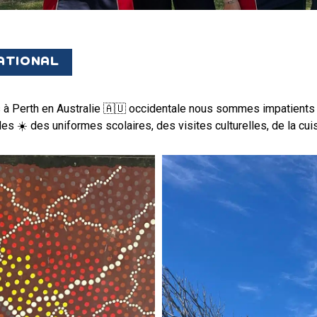
VIE AU LYCÉE
NATIONAL
TARIF LYCÉE
ESPACE RÉSERVÉ
à Perth en Australie 🇦🇺 occidentale nous sommes impatients d
 ☀️ des uniformes scolaires, des visites culturelles, de la cuis
S’INSCRIRE