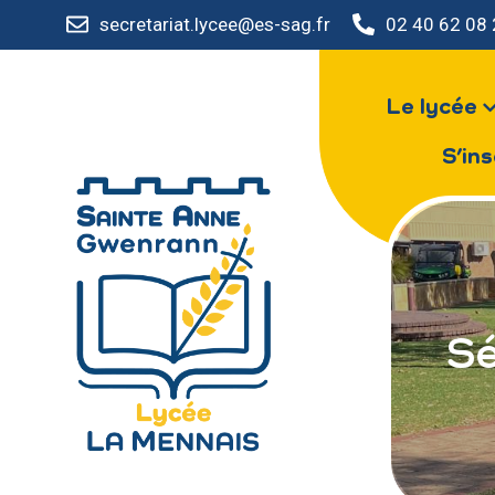
secretariat.lycee@es-sag.fr
02 40 62 08
Le lycée
S’ins
Sé