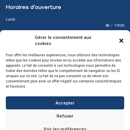
Horaires d’ouverture
Lundi
8h – 17h30
Gérer le consentement aux
Mardi
cookies
8h – 17h30
Pour offrir les meilleures expériences, nous utilisons des technologies
Mercredi
telles que les cookies pour stocker et/ou accéder aux informations des
8h – 12h
appareils. Le fait de consentir à ces technologies nous permettra de
traiter des données telles que le comportement de navigation ou les ID
Jeudi
uniques sur ce site. Le fait de ne pas consentir ou de retirer son
8h – 17h30
consentement peut avoir un effet négatif sur certaines caractéristiques
et fonctions.
Vendredi
8h – 17h30
Accepter
Samedi & Dimanche
Refuser
Fermé
Voir les préférences
© Copyright 2026 – Tous droits réservés – Réalisé par