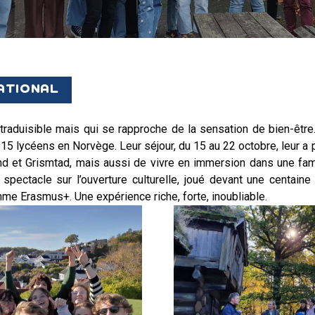
VIE AU LYCÉE
TARIF LYCÉE
NATIONAL
ESPACE RÉSERVÉ
raduisible mais qui se rapproche de la sensation de bien-être. C
S’INSCRIRE
 15 lycéens en Norvège. Leur séjour, du 15 au 22 octobre, leur a 
and et Grismtad, mais aussi de vivre en immersion dans une famil
pectacle sur l’ouverture culturelle, joué devant une centai
me Erasmus+. Une expérience riche, forte, inoubliable.