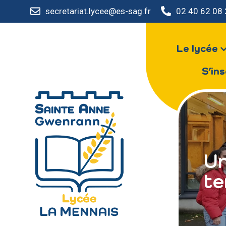
secretariat.lycee@es-sag.fr
02 40 62 08
Le lycée
S’ins
Un
te