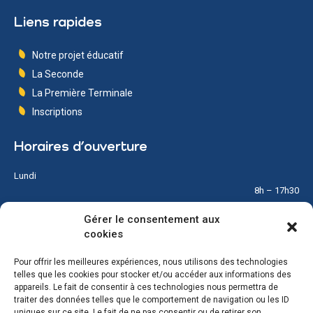
Liens rapides
Notre projet éducatif
La Seconde
La Première Terminale
Inscriptions
Horaires d’ouverture
Lundi
8h – 17h30
Gérer le consentement aux
Mardi
cookies
8h – 17h30
Pour offrir les meilleures expériences, nous utilisons des technologies
Mercredi
telles que les cookies pour stocker et/ou accéder aux informations des
8h – 12h
appareils. Le fait de consentir à ces technologies nous permettra de
traiter des données telles que le comportement de navigation ou les ID
Jeudi
uniques sur ce site. Le fait de ne pas consentir ou de retirer son