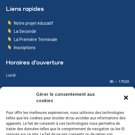
Liens rapides
Notre projet éducatif
La Seconde
La Première Terminale
Inscriptions
Horaires d’ouverture
Lundi
8h – 17h30
Gérer le consentement aux
Mardi
cookies
8h – 17h30
Pour offrir les meilleures expériences, nous utilisons des technologies
Mercredi
telles que les cookies pour stocker et/ou accéder aux informations des
8h – 12h
appareils. Le fait de consentir à ces technologies nous permettra de
traiter des données telles que le comportement de navigation ou les ID
Jeudi
uniques sur ce site. Le fait de ne pas consentir ou de retirer son